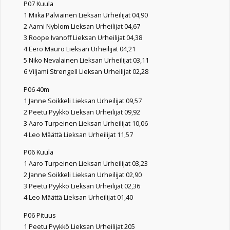
P07 Kuula
1 Miika Palviainen Lieksan Urheilijat 04,90
2 Aarni Nyblom Lieksan Urheilijat 04,67
3 Roope Ivanoff Lieksan Urheilijat 04,38
4 Eero Mauro Lieksan Urheilijat 04,21
5 Niko Nevalainen Lieksan Urheilijat 03,11
6 Viljami Strengell Lieksan Urheilijat 02,28
P06 40m
1 Janne Soikkeli Lieksan Urheilijat 09,57
2 Peetu Pyykkö Lieksan Urheilijat 09,92
3 Aaro Turpeinen Lieksan Urheilijat 10,06
4 Leo Määttä Lieksan Urheilijat 11,57
P06 Kuula
1 Aaro Turpeinen Lieksan Urheilijat 03,23
2 Janne Soikkeli Lieksan Urheilijat 02,90
3 Peetu Pyykkö Lieksan Urheilijat 02,36
4 Leo Määttä Lieksan Urheilijat 01,40
P06 Pituus
1 Peetu Pyykkö Lieksan Urheilijat 205