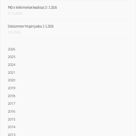
PKO:n leikkimieliset kesäkisat 21.5.2026
21.5.2026
Sittalammen Ympärijuoksu 3.5.2026
3.5.2026
2026
2025
2024
2021
2020
2019
2018
2017
2016
2015
2014
2013