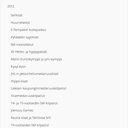
2012
Salikisat
Huurreheitot
II Pampalon kultajuoksu
Pyhäselän syyskisat
SM-moniottelut
XII Heitto- ja hyppypäivät
Matin Kuntokymppi ja pm-kymppi
Kyvyt esiin
JHL:n yleisurheilumestaruuskisat
Hippo-kisat
Lieksan kaupunginmestaruuskilpailut
Aluemestaruuskilpailut
14- ja 15-vuotiaiden SM-kilpailut
Joensuu Games
Rautia kisat ja Tähtikisa 5/5
19-vuotiaiden SM-kilpailut