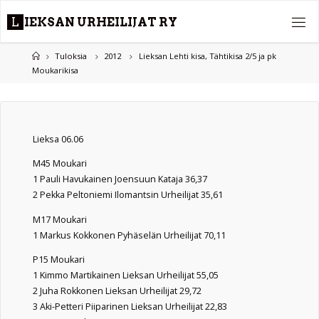
Skip
L
I
E
K
S
A
N
U
R
H
E
I
L
I
J
A
T
R
Y
to
content
Home
Tuloksia
2012
Lieksan Lehti kisa, Tähtikisa 2/5 ja pk
Moukarikisa
Lieksa 06.06
M45 Moukari
1 Pauli Havukainen Joensuun Kataja 36,37
2 Pekka Peltoniemi Ilomantsin Urheilijat 35,61
M17 Moukari
1 Markus Kokkonen Pyhäselän Urheilijat 70,11
P15 Moukari
1 Kimmo Martikainen Lieksan Urheilijat 55,05
2 Juha Rokkonen Lieksan Urheilijat 29,72
3 Aki-Petteri Piiparinen Lieksan Urheilijat 22,83