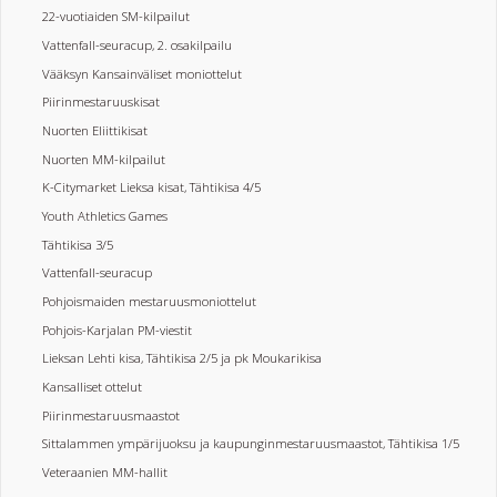
22-vuotiaiden SM-kilpailut
Vattenfall-seuracup, 2. osakilpailu
Vääksyn Kansainväliset moniottelut
Piirinmestaruuskisat
Nuorten Eliittikisat
Nuorten MM-kilpailut
K-Citymarket Lieksa kisat, Tähtikisa 4/5
Youth Athletics Games
Tähtikisa 3/5
Vattenfall-seuracup
Pohjoismaiden mestaruusmoniottelut
Pohjois-Karjalan PM-viestit
Lieksan Lehti kisa, Tähtikisa 2/5 ja pk Moukarikisa
Kansalliset ottelut
Piirinmestaruusmaastot
Sittalammen ympärijuoksu ja kaupunginmestaruusmaastot, Tähtikisa 1/5
Veteraanien MM-hallit