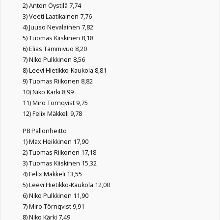
2) Anton Öystilä 7,74
3) Veeti Laatikainen 7,76
4) Juuso Nevalainen 7,82
5) Tuomas Kiiskinen 8,18
6) Elias Tammivuo 8,20
7) Niko Pulkkinen 8,56
8) Leevi Hietikko-Kaukola 8,81
9) Tuomas Riikonen 8,82
10) Niko Kärki 8,99
11) Miro Törnqvist 9,75
12) Felix Mäkkeli 9,78
P8 Pallonheitto
1) Max Heikkinen 17,90
2) Tuomas Riikonen 17,18
3) Tuomas Kiiskinen 15,32
4) Felix Mäkkeli 13,55
5) Leevi Hietikko-Kaukola 12,00
6) Niko Pulkkinen 11,90
7) Miro Törnqvist 9,91
8) Niko Kärki 7,49