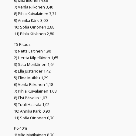
6) Miia Itkonen 4,38
7) Venla Riikonen 3,40
8) Pihla Kuivalainen 3,31
9) Annika Kärki 3,00
10) Sofia Oinonen 2,88
11) Pihla Kiiskinen 2,80
T5 Pituus
1) Netta Laitinen 1,90
2) Hertta Kilpeläinen 1,65
3) Satu Meriläinen 1,64
4) Ella Justander 1,42
5) Elina Muikku 1,29
6) Venla Riikonen 1,18
7) Pihla Kuivalainen 1,08
8) Elsi Päivelin 1,07
9) Tuuli Haarala 1,02
10) Annika Kärki 0,90
11) Sofia Oinonen 0,70
P6 40m
1) Viljo Matikainen 8,70