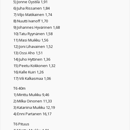
5) Jonne Öystilä 1,91
6) Juha Rissanen 1,84
7) Viljo Matikainen 1,74
8) Nuutti Ivanoff 1,70
9) Johannes Hyvärinen 1,68
10) Tatu Ryynänen 1,58
11) Masi Muikku 1,56
12) Joni Lihavainen 1,52
13) Ossi Aho 1,51
14) Juho Hyttinen 1,36
15) Peetu Kokkonen 1,32
16) Kalle Kuiri 1,26
17) Vili Kalkasmaa 1,06
T6 40m
1) Minttu Muikku 9,46
2) Milka Oinonen 11,33
3) Katariina Muikku 12,19
4) Enni Partanen 16,17
T6 Pituus