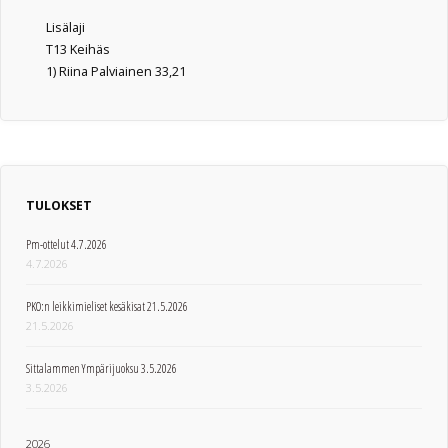
Lisälaji
T13 Keihäs
1) Riina Palviainen 33,21
TULOKSET
Pm-ottelut 4.7.2026
4.7.2026
PKO:n leikkimieliset kesäkisat 21.5.2026
21.5.2026
Sittalammen Ympärijuoksu 3.5.2026
3.5.2026
2026