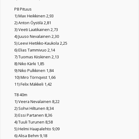
P8 Pituus
1) Max Heikkinen 2,93
2) Anton Öystilä 2,81
3) Veeti Laatikainen 2,73
4) Juuso Nevalainen 2,30
5) Leevi Hietikko-Kaukola 2,25
6) Elias Tammivuo 2,14
7) Tuomas Kiiskinen 2,13
8) Niko Kärki 1,85
9) Niko Pulkkinen 1,84
10) Miro Törnqvist 1,66
11) Felix Mäkkeli 1,42
T8 40m
1) Veera Nevalainen 8,22
2) Sohvi Hiltunen 8,34
3) Essi Partanen 8,36
4) Tuuli Turunen 8,58
5) Helmi Haapalehto 9,09
6) Alisa Behm 9,18