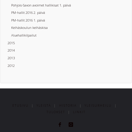
Pohjois-Savon avoimet hallikisat 1. päivä
PM-hallit 2016 2. päivä
PM-hallit 2016 1. päivä
Keihäskoulun keihäskisa
Aluehallikilpailut
2015
2014
2013
2012
ETUSIVU
|
YLEISTÄ
|
HISTORIA
|
YLEISURHEILU
|
TULOKSET
|
LINKIT