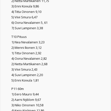
2) Netta Martikainen 11,75
3) Enni Koivula 9,86
4) Titta Oinonen 9,10
5) Viivi Smura 6,47
6) Oona Nevalainen 5, 61
7) Suvi Lampinen 3,38
T10 Pituus
1) Nea Nevalainen 3,23
2) Menni Ikonen 3,12
1) Titta Oinonen 2,92
4) Oona Nevalainen 2,82
2) Netta Martikainen 2,68
3) Viivi Smura 2,43
4) Suvi Lampinen 2,20
5) Enni Koivula 1,81
P11 60m
1) Eero Mauro 9,44
2) Aarni Nyblom 9,67
3) Niko Oinonen 10,58
4) Keijo Kiiskinen 12,86