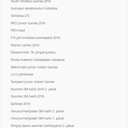
Youth Athletics Games 2016
Susirajan seiväskoulun tuloskisa
Tähtikisa 2/5
PKO Junior Games 2016
PKO-kisat
P-K piirinmestaruusmaastot 2016
Pokron Lenkki 2016
Sittalammen 18. ympärijuoksu
Panka Areenan halliseipään tuloskisa
Mehtimäki Junior Indoor Games
LU:n pilkkikisat
Tampere Junior Indoor Games
Nuorten SM-hallit 2016 2. päivä
Nuorten SM-hallit 2016
Salikisat 2016
Aikuisurheilijoiden SM-hallit 2. päivä
Aikuisurheilijoiden SM-hallit 1. päivä
Pohjois-Savon avoimet hallikilpailut 2. päivä