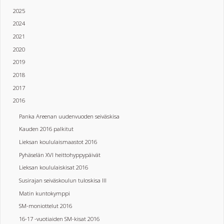
2025
2024
2021
2020
2019
2018
2017
2016
Panka Areenan uudenvuoden seiväskisa
Kauden 2016 palkitut
Lieksan koululaismaastot 2016
Pyhäselän XVI heittohyppypäivät
Lieksan koululaiskisat 2016
Susirajan seiväskoulun tuloskisa III
Matin kuntokymppi
SM-moniottelut 2016
16-17 -vuotiaiden SM-kisat 2016