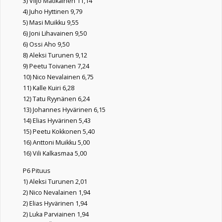
3) Viljo Matikainen 11,14
4) Juho Hyttinen 9,79
5) Masi Muikku 9,55
6) Joni Lihavainen 9,50
6) Ossi Aho 9,50
8) Aleksi Turunen 9,12
9) Peetu Toivanen 7,24
10) Nico Nevalainen 6,75
11) Kalle Kuiri 6,28
12) Tatu Ryynänen 6,24
13) Johannes Hyvärinen 6,15
14) Elias Hyvärinen 5,43
15) Peetu Kokkonen 5,40
16) Anttoni Muikku 5,00
16) Vili Kalkasmaa 5,00
P6 Pituus
1) Aleksi Turunen 2,01
2) Nico Nevalainen 1,94
2) Elias Hyvärinen 1,94
2) Luka Parviainen 1,94