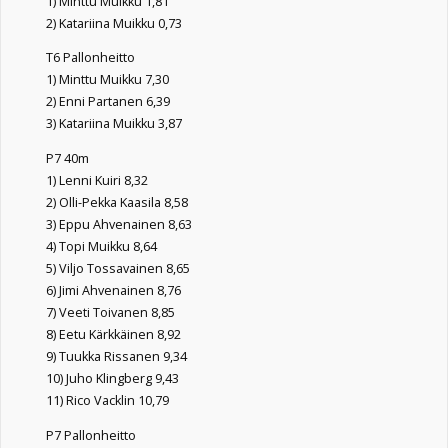
1) Minttu Muikku 1,81
2) Katariina Muikku 0,73
T6 Pallonheitto
1) Minttu Muikku 7,30
2) Enni Partanen 6,39
3) Katariina Muikku 3,87
P7 40m
1) Lenni Kuiri 8,32
2) Olli-Pekka Kaasila 8,58
3) Eppu Ahvenainen 8,63
4) Topi Muikku 8,64
5) Viljo Tossavainen 8,65
6) Jimi Ahvenainen 8,76
7) Veeti Toivanen 8,85
8) Eetu Kärkkäinen 8,92
9) Tuukka Rissanen 9,34
10) Juho Klingberg 9,43
11) Rico Vacklin 10,79
P7 Pallonheitto