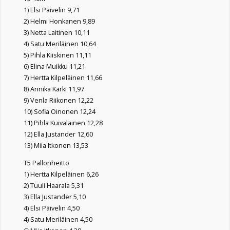
1) Elsi Päivelin 9,71
2) Helmi Honkanen 9,89
3) Netta Laitinen 10,11
4) Satu Meriläinen 10,64
5) Pihla Kiiskinen 11,11
6) Elina Muikku 11,21
7) Hertta Kilpeläinen 11,66
8) Annika Kärki 11,97
9) Venla Riikonen 12,22
10) Sofia Oinonen 12,24
11) Pihla Kuivalainen 12,28
12) Ella Justander 12,60
13) Miia Itkonen 13,53
T5 Pallonheitto
1) Hertta Kilpeläinen 6,26
2) Tuuli Haarala 5,31
3) Ella Justander 5,10
4) Elsi Päivelin 4,50
4) Satu Meriläinen 4,50