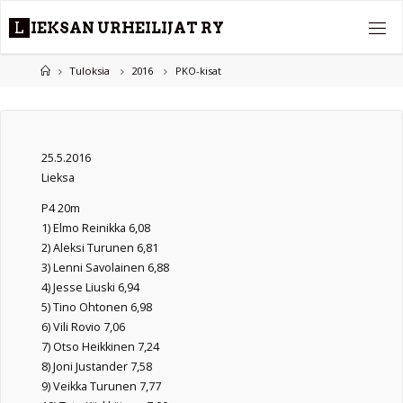
Skip
L
I
E
K
S
A
N
U
R
H
E
I
L
I
J
A
T
R
Y
to
content
Home
Tuloksia
2016
PKO-kisat
25.5.2016
Lieksa
P4 20m
1) Elmo Reinikka 6,08
2) Aleksi Turunen 6,81
3) Lenni Savolainen 6,88
4) Jesse Liuski 6,94
5) Tino Ohtonen 6,98
6) Vili Rovio 7,06
7) Otso Heikkinen 7,24
8) Joni Justander 7,58
9) Veikka Turunen 7,77