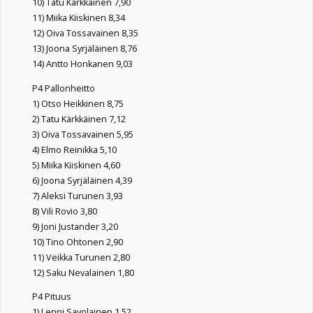
10) Tatu Kärkkäinen 7,90
11) Miika Kiiskinen 8,34
12) Oiva Tossavainen 8,35
13) Joona Syrjäläinen 8,76
14) Antto Honkanen 9,03
P4 Pallonheitto
1) Otso Heikkinen 8,75
2) Tatu Kärkkäinen 7,12
3) Oiva Tossavainen 5,95
4) Elmo Reinikka 5,10
5) Miika Kiiskinen 4,60
6) Joona Syrjäläinen 4,39
7) Aleksi Turunen 3,93
8) Vili Rovio 3,80
9) Joni Justander 3,20
10) Tino Ohtonen 2,90
11) Veikka Turunen 2,80
12) Saku Nevalainen 1,80
P4 Pituus
1) Lenni Savolainen 1,52