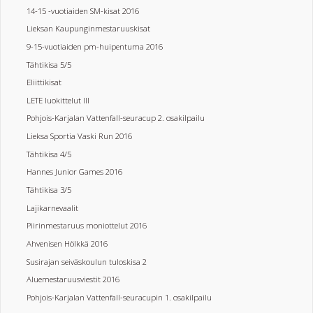
14-15 -vuotiaiden SM-kisat 2016
Lieksan Kaupunginmestaruuskisat
9-15-vuotiaiden pm-huipentuma 2016
Tähtikisa 5/5
Eliittikisat
LETE luokittelut III
Pohjois-Karjalan Vattenfall-seuracup 2. osakilpailu
Lieksa Sportia Vaski Run 2016
Tähtikisa 4/5
Hannes Junior Games 2016
Tähtikisa 3/5
Lajikarnevaalit
Piirinmestaruus moniottelut 2016
Ahvenisen Hölkkä 2016
Susirajan seiväskoulun tuloskisa 2
Aluemestaruusviestit 2016
Pohjois-Karjalan Vattenfall-seuracupin 1. osakilpailu