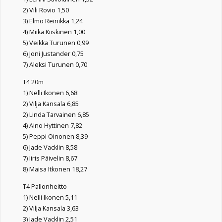
2) Vili Rovio 1,50
3) Elmo Reinikka 1,24
4) Miika Kiiskinen 1,00
5) Veikka Turunen 0,99
6) Joni Justander 0,75
7) Aleksi Turunen 0,70
T4 20m
1) Nelli Ikonen 6,68
2) Vilja Kansala 6,85
2) Linda Tarvainen 6,85
4) Aino Hyttinen 7,82
5) Peppi Oinonen 8,39
6) Jade Vacklin 8,58
7) Iiris Päivelin 8,67
8) Maisa Itkonen 18,27
T4 Pallonheitto
1) Nelli Ikonen 5,11
2) Vilja Kansala 3,63
3) Jade Vacklin 2,51