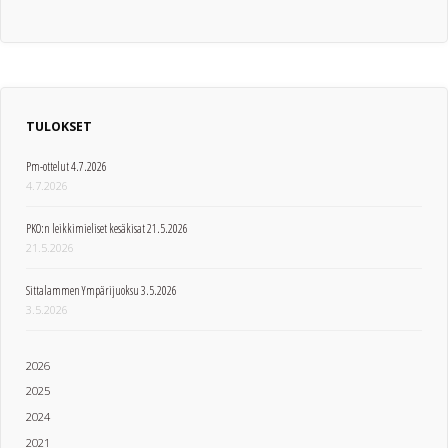
TULOKSET
Pm-ottelut 4.7.2026
4.7.2026
PKO:n leikkimieliset kesäkisat 21.5.2026
21.5.2026
Sittalammen Ympärijuoksu 3.5.2026
3.5.2026
2026
2025
2024
2021