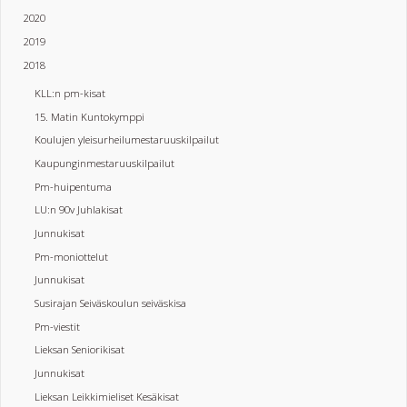
2020
2019
2018
KLL:n pm-kisat
15. Matin Kuntokymppi
Koulujen yleisurheilumestaruuskilpailut
Kaupunginmestaruuskilpailut
Pm-huipentuma
LU:n 90v Juhlakisat
Junnukisat
Pm-moniottelut
Junnukisat
Susirajan Seiväskoulun seiväskisa
Pm-viestit
Lieksan Seniorikisat
Junnukisat
Lieksan Leikkimieliset Kesäkisat