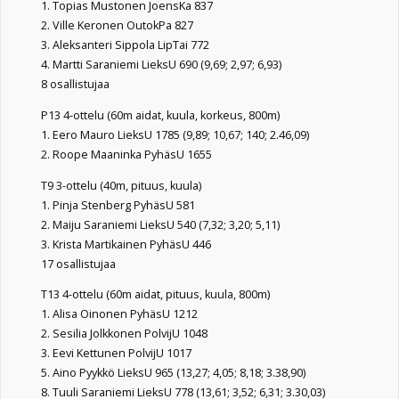
1. Topias Mustonen JoensKa 837
2. Ville Keronen OutokPa 827
3. Aleksanteri Sippola LipTai 772
4. Martti Saraniemi LieksU 690 (9,69; 2,97; 6,93)
8 osallistujaa
P13 4-ottelu (60m aidat, kuula, korkeus, 800m)
1. Eero Mauro LieksU 1785 (9,89; 10,67; 140; 2.46,09)
2. Roope Maaninka PyhäsU 1655
T9 3-ottelu (40m, pituus, kuula)
1. Pinja Stenberg PyhäsU 581
2. Maiju Saraniemi LieksU 540 (7,32; 3,20; 5,11)
3. Krista Martikainen PyhäsU 446
17 osallistujaa
T13 4-ottelu (60m aidat, pituus, kuula, 800m)
1. Alisa Oinonen PyhäsU 1212
2. Sesilia Jolkkonen PolvijU 1048
3. Eevi Kettunen PolvijU 1017
5. Aino Pyykkö LieksU 965 (13,27; 4,05; 8,18; 3.38,90)
8. Tuuli Saraniemi LieksU 778 (13,61; 3,52; 6,31; 3.30,03)