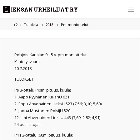
Skip
L
I
E
K
S
A
N
U
R
H
E
I
L
I
J
A
T
R
Y
to
content
Home
Tuloksia
2018
Pm-moniottelut
Pohjois-Karjalan 9-15 v. pm-moniottelut
Kiihtelysvaara
10.7.2018
TULOKSET
P9 3-ottelu (40m, pituus, kuula)
1. Aapo Ryynänen JuuanU 621
2. Eppu Ahvenainen LieksU 523 (7,56; 3,10; 5,60)
3. Joona Mustonen PolvijU 520
12. Jimi Ahvenainen LieksU 443 (7,69; 2,82; 4,91)
24 osallistujaa
P11 3-ottelu (60m, pituus, kuula)