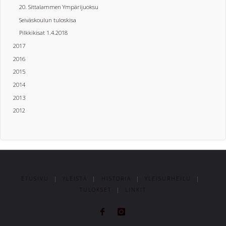
20. Sittalammen Ympärijuoksu
Seiväskoulun tuloskisa
Pilkkikisat 1.4.2018
2017
2016
2015
2014
2013
2012
ETUSIVU
|
YLEISTÄ
|
HISTORIA
|
YLEISURHEILU
|
TULOKSET
|
LINKIT