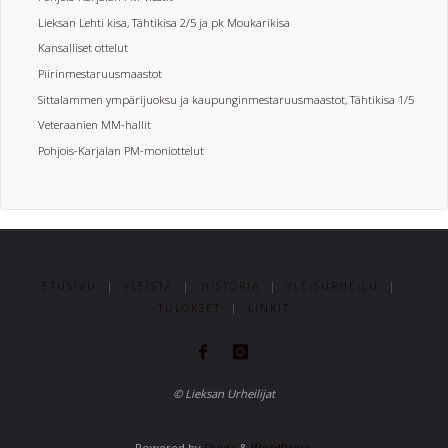
Lieksan Lehti kisa, Tähtikisa 2/5 ja pk Moukarikisa
Kansalliset ottelut
Piirinmestaruusmaastot
Sittalammen ympärijuoksu ja kaupunginmestaruusmaastot, Tähtikisa 1/5
Veteraanien MM-hallit
Pohjois-Karjalan PM-moniottelut
ETUSIVU
|
YLEISTÄ
|
HISTORIA
|
YLEISURHEILU
|
TULOKSET
|
LINKIT
© Lieksan Urheilijat
Powered by
Fluida
&
WordPress.