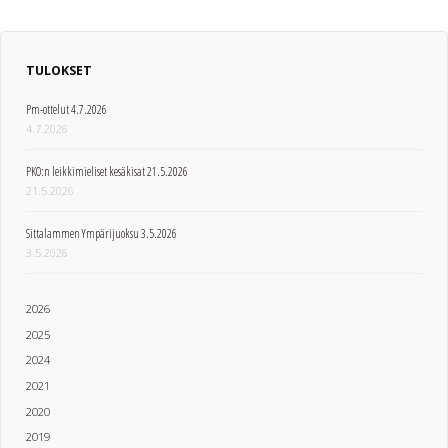
TULOKSET
Pm-ottelut 4.7.2026
4.7.2026
PKO:n leikkimieliset kesäkisat 21.5.2026
21.5.2026
Sittalammen Ympärijuoksu 3.5.2026
3.5.2026
2026
2025
2024
2021
2020
2019