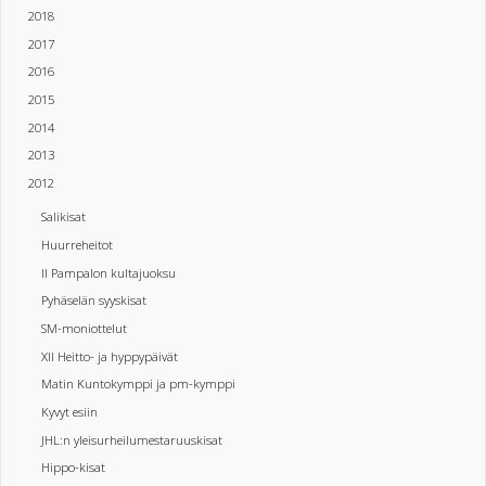
2018
2017
2016
2015
2014
2013
2012
Salikisat
Huurreheitot
II Pampalon kultajuoksu
Pyhäselän syyskisat
SM-moniottelut
XII Heitto- ja hyppypäivät
Matin Kuntokymppi ja pm-kymppi
Kyvyt esiin
JHL:n yleisurheilumestaruuskisat
Hippo-kisat