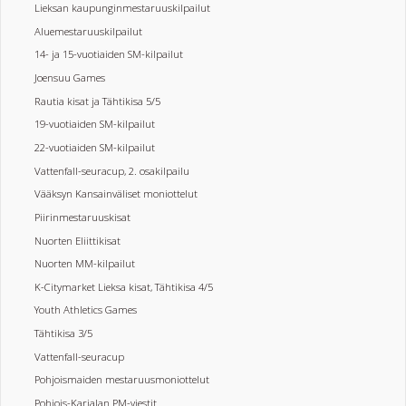
Lieksan kaupunginmestaruuskilpailut
Aluemestaruuskilpailut
14- ja 15-vuotiaiden SM-kilpailut
Joensuu Games
Rautia kisat ja Tähtikisa 5/5
19-vuotiaiden SM-kilpailut
22-vuotiaiden SM-kilpailut
Vattenfall-seuracup, 2. osakilpailu
Vääksyn Kansainväliset moniottelut
Piirinmestaruuskisat
Nuorten Eliittikisat
Nuorten MM-kilpailut
K-Citymarket Lieksa kisat, Tähtikisa 4/5
Youth Athletics Games
Tähtikisa 3/5
Vattenfall-seuracup
Pohjoismaiden mestaruusmoniottelut
Pohjois-Karjalan PM-viestit