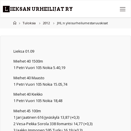
Skip
L
I
E
K
S
A
N
U
R
H
E
I
L
I
J
A
T
R
Y
to
content
Home
Tuloksia
2012
JHL:n yleisurheilumestaruuskisat
Lieksa 01.09
Miehet 40 1500m
1 Petri Vuori 105 Nokia 5.40,19
Miehet 40 Maasto
1 Petri Vuori 105 Nokia 15.05,74
Miehet 40 Kiekko
1 Petri Vuori 105 Nokia 18,48
Miehet 45 100m
1 Jari Jaatinen 616 Jyväskylä 13,87 (+0,3)
2 Vesa-Pekka Sorola 338 Ilomantsi 14,77 (+0,3)
3 Jaakko Immonen 595 Turku 16,19 (+0,3)