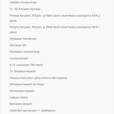
Lieksan moukarikisa
51. Ylä-Karjalan kymppi
Pohjois-Karjalan, Pohjois- ja Etelä-Savon aluemestaruuskilpailut M/N 2.
päivä
Pohjois-Karjalan, Pohjois- ja Etelä-Savon aluemestaruuskilpailut M/N 1.
päivä
Pyhäselän heinäkisat
Tähtikisa 3/5
Pyhäselän moukarikisa
Kuukausikisat
9-15-vuotiaiden PM-viestit
37. Seiväskarnevaalit
Aikuisurheiluliiton yleisurheilun SM-kilpailut
Keihäskarnevaalit leirikisat
Korkeuskarnevaalit
Lieksan Heitot
Keihäskarnevaalit
Vattenfall-seuracupin 1. osakilpailu