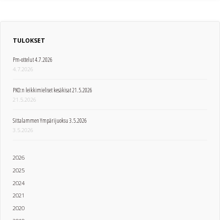
TULOKSET
Pm-ottelut 4.7.2026
4.7.2026
PKO:n leikkimieliset kesäkisat 21.5.2026
21.5.2026
Sittalammen Ympärijuoksu 3.5.2026
3.5.2026
2026
2025
2024
2021
2020