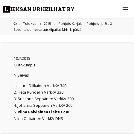
Skip
L
I
E
K
S
A
N
U
R
H
E
I
L
I
J
A
T
R
Y
to
content
Home
Tuloksia
2015
Pohjois-Karjalan, Pohjois- ja Etelä-
Savon aluemestaruuskilpailut M/N 1. päivä
10.7.2015
Outokumpu
N Seiväs
1. Laura Ollikainen VarkKV 340
2. Heta Rundelin VarkKV 330
3. Susanna Seppänen VarkKV 300
4. Johanna Seppänen VarkKV 260
5.
Riina Palviainen LieksU 230
Niina Ollikainen VarkKV DNS