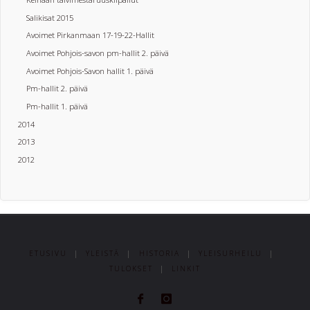
Salikisat 2015
Avoimet Pirkanmaan 17-19-22-Hallit
Avoimet Pohjois-savon pm-hallit 2. päivä
Avoimet Pohjois-Savon hallit 1. päivä
Pm-hallit 2. päivä
Pm-hallit 1. päivä
2014
2013
2012
ETUSIVU
|
YLEISTÄ
|
HISTORIA
|
YLEISURHEILU
|
TULOKSET
|
LINKIT