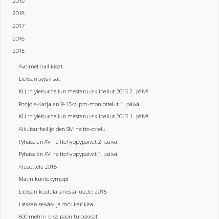
2019
2018
2017
2016
2015
Avoimet hallikisat
Lieksan syyskisat
KLL:n yleisurheilun mestaruuskilpailut 2015 2. päivä
Pohjois-Karjalan 9-15-v. pm-moniottelut 1. päivä
KLL:n yleisurheilun mestaruuskilpailut 2015 1. päivä
Aikuisurheilijoiden SM heitto-ottelu
Pyhäselän XV heittohyppypäivät 2. päivä
Pyhäselän XV heittohyppypäivät 1. päivä
Alueottelu 2015
Matin kuntokymppi
Lieksan koululaismestaruudet 2015
Lieksan seiväs- ja moukarikisa
800 metrin ja seipään tuloskisat