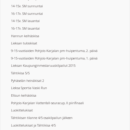
14-15v. SM sunnuntai
16-17v. SM sunnuntai
14-15v. SM lauantai
16-17v. SM lauantai
Hannun keihäskisa
Lieksan tuloskisat
9-15-vuotiaiden Pohjois-Karjalan pm-huipentuma, 2. päivä
9-15-vuotiaiden Pohjois-Karjalan pm-huipentuma, 1. päivä
Lieksan Kaupunginmestaruuskilpailut 2015
Tähtikisa 5/5
Pyhäselän heinäkisat 2
Lieksa Sportia Vaski Run
Eltsun keihäskisa
Pohjois-Karjalan Vattenfall-seuracup, II piirifinaali
Luokittelukisat
Tähtikisan tilanne 4/5 osakilpailun jälkeen
Luokittelukisat ja Tähtikisa 4/5