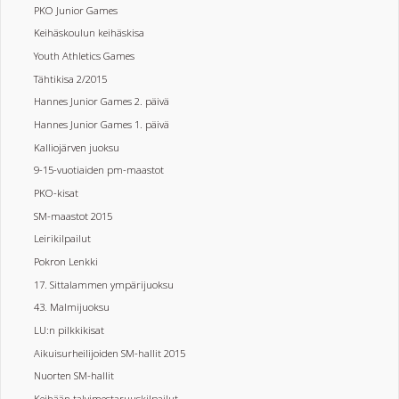
PKO Junior Games
Keihäskoulun keihäskisa
Youth Athletics Games
Tähtikisa 2/2015
Hannes Junior Games 2. päivä
Hannes Junior Games 1. päivä
Kalliojärven juoksu
9-15-vuotiaiden pm-maastot
PKO-kisat
SM-maastot 2015
Leirikilpailut
Pokron Lenkki
17. Sittalammen ympärijuoksu
43. Malmijuoksu
LU:n pilkkikisat
Aikuisurheilijoiden SM-hallit 2015
Nuorten SM-hallit
Keihään talvimestaruuskilpailut