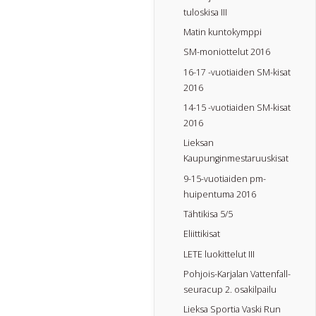
tuloskisa III
Matin kuntokymppi
SM-moniottelut 2016
16-17 -vuotiaiden SM-kisat
2016
14-15 -vuotiaiden SM-kisat
2016
Lieksan
Kaupunginmestaruuskisat
9-15-vuotiaiden pm-
huipentuma 2016
Tähtikisa 5/5
Eliittikisat
LETE luokittelut III
Pohjois-Karjalan Vattenfall-
seuracup 2. osakilpailu
Lieksa Sportia Vaski Run