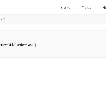
Etusivu
Yleistä
Hi
2016
derby=”title” order=”asc”]