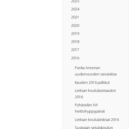
2025
2024
2021
2020
2019
2018
2017
2016
Panka Areenan
uudenvuoden seiväskisa
Kauden 2016 palkitut
Lieksan koululaismaastot
2016
Pyhäselän XVI
heittohyppypäivät
Lieksan koululaiskisat 2016
Susirajan seiväskoulun