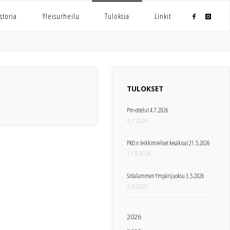
storia
Yleisurheilu
Tuloksia
Linkit
TULOKSET
Pm-ottelut 4.7.2026
4.7.2026
PKO:n leikkimieliset kesäkisat 21.5.2026
21.5.2026
Sittalammen Ympärijuoksu 3.5.2026
3.5.2026
2026