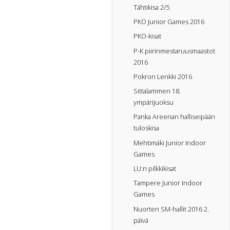
Tähtikisa 2/5
PKO Junior Games 2016
PKO-kisat
P-K piirinmestaruusmaastot
2016
Pokron Lenkki 2016
Sittalammen 18.
ympärijuoksu
Panka Areenan halliseipään
tuloskisa
Mehtimäki Junior Indoor
Games
LU:n pilkkikisat
Tampere Junior Indoor
Games
Nuorten SM-hallit 2016 2.
päivä