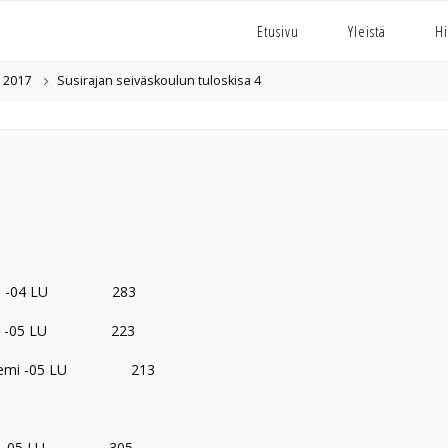
Etusivu
Yleistä
Hi
2017
Susirajan seiväskoulun tuloskisa 4
ren -04 LU 283
kkö -05 LU 223
raniemi -05 LU 213
uro -05 LU 305