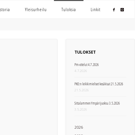
storia
Yleisurheilu
Tuloksia
Linkit
TULOKSET
Pm-ottelut 4.7.2026
4.7.2026
PKO:n leikkimieliset kesäkisat 21.5.2026
21.5.2026
Sittalammen Ympärijuoksu 3.5.2026
3.5.2026
2026