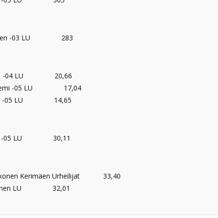
tunen -03 LU 283
ren -04 LU 20,66
aniemi -05 LU 17,04
kkö -05 LU 14,65
ro -05 LU 30,11
konen Kerimäen Urheilijat 33,40
uhonen LU 32,01