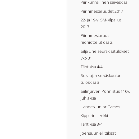
Piirikunnallinen seiväskisa
Piirinmestaruudet 2017
22- ja 19-v. SM-kilpailut
2017
Piirinmestaruus
moniottelut osa 2.
Silja Line seurakisatulokset
vko 31
Tähtikisa 4/4
Susirajan seiväskoulun
tuloskisa 3
Siilinjärven Ponnistus 110v.
juhlakisa
Hannes Junior Games
Kipparin Lenkki
Tähtikisa 3/4
Joensuun eliittikisat