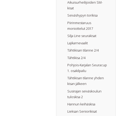
Aikuisurheilijoiden SM-
kisat
Seiväshypyn torikisa
Piirinmestaruus
moniottelut 2017
Silja Line seurakisat
Lajikarnevaalit
Tähtikisan tilanne 2/4
Tähtikisa 2/4
Pohjois-Karjalan Seuracup
1. osakilpailu
Tähtikisan tilanne yhden
kisan jälkeen
Susirajan seiväskoulun
tuloskisa 2
Hannun keihäskisa
Lieksan Seniorikisat