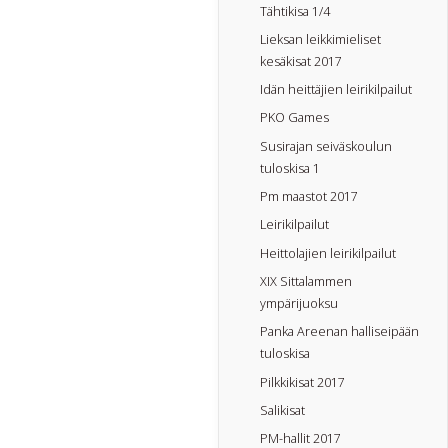
Tähtikisa 1/4
Lieksan leikkimieliset
kesäkisat 2017
Idän heittäjien leirikilpailut
PKO Games
Susirajan seiväskoulun
tuloskisa 1
Pm maastot 2017
Leirikilpailut
Heittolajien leirikilpailut
XIX Sittalammen
ympärijuoksu
Panka Areenan halliseipään
tuloskisa
Pilkkikisat 2017
Salikisat
PM-hallit 2017