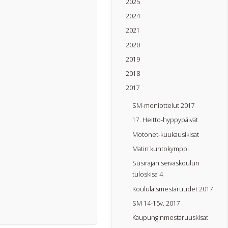
2025
2024
2021
2020
2019
2018
2017
SM-moniottelut 2017
17. Heitto-hyppypäivät
Motonet-kuukausikisat
Matin kuntokymppi
Susirajan seiväskoulun
tuloskisa 4
Koululaismestaruudet 2017
SM 14-15v. 2017
Kaupunginmestaruuskisat