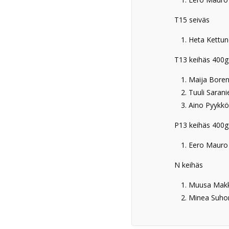
T15 seiväs
Heta Ket
T13 keihäs 400g
Maija Bo
Tuuli Sar
Aino Pyy
P13 keihäs 400g
Eero Mau
N keihäs
Muusa Mak
Minea S