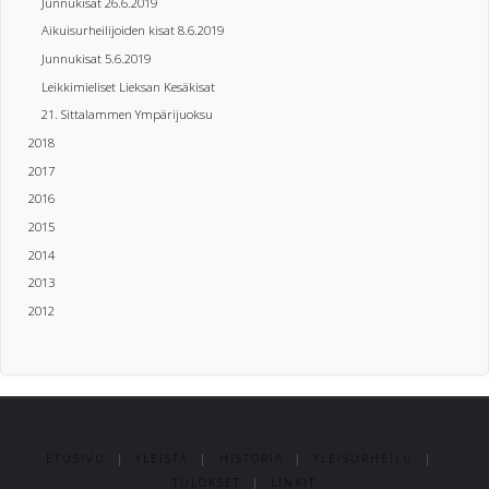
Junnukisat 26.6.2019
Aikuisurheilijoiden kisat 8.6.2019
Junnukisat 5.6.2019
Leikkimieliset Lieksan Kesäkisat
21. Sittalammen Ympärijuoksu
2018
2017
2016
2015
2014
2013
2012
ETUSIVU
|
YLEISTÄ
|
HISTORIA
|
YLEISURHEILU
|
TULOKSET
|
LINKIT