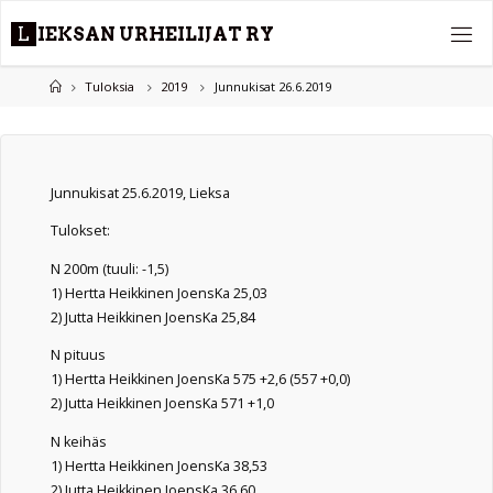
Skip
L
I
E
K
S
A
N
U
R
H
E
I
L
I
J
A
T
R
Y
to
content
Home
Tuloksia
2019
Junnukisat 26.6.2019
Junnukisat 25.6.2019, Lieksa
Tulokset:
N 200m (tuuli: -1,5)
1) Hertta Heikkinen JoensKa 25,03
2) Jutta Heikkinen JoensKa 25,84
N pituus
1) Hertta Heikkinen JoensKa 575 +2,6 (557 +0,0)
2) Jutta Heikkinen JoensKa 571 +1,0
N keihäs
1) Hertta Heikkinen JoensKa 38,53
2) Jutta Heikkinen JoensKa 36,60