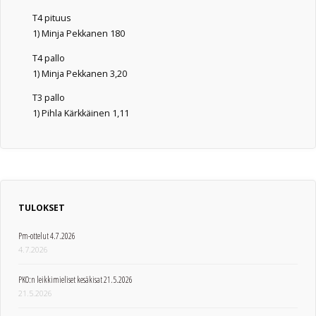
T4 pituus
1) Minja Pekkanen 180
T4 pallo
1) Minja Pekkanen 3,20
T3 pallo
1) Pihla Kärkkäinen 1,11
TULOKSET
Pm-ottelut 4.7.2026
4.7.2026
PKO:n leikkimieliset kesäkisat 21.5.2026
21.5.2026