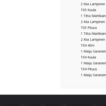
2 Kiia Lampinen 
T05 Kuula
1 Titta Martikain
2 Kiia Lampinen 
T05 Pituus
1 Titta Martikain
2 Kiia Lampinen 
T04 40m
1 Maiju Saraniem
T04 Kuula
1 Maiju Saraniem
T04 Pituus
1 Maiju Saraniem
ETUSIVU
|
YLEISTÄ
|
HISTORIA
|
YLEISURHEILU
|
TULO