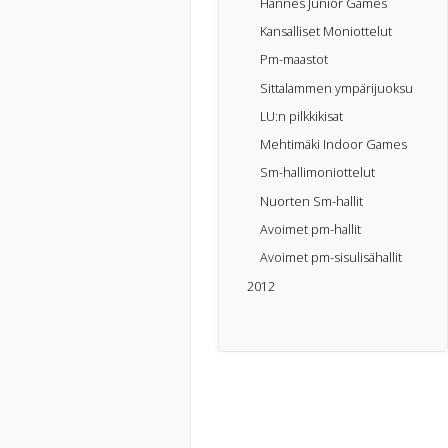
Hannes Junior Games
Kansalliset Moniottelut
Pm-maastot
Sittalammen ympärijuoksu
LU:n pilkkikisat
Mehtimäki Indoor Games
Sm-hallimoniottelut
Nuorten Sm-hallit
Avoimet pm-hallit
Avoimet pm-sisulisähallit
2012