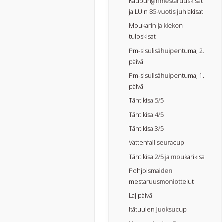
Kaupunginmestaruuskisat
ja LU:n 85-vuotis juhlakisat
Moukarin ja kiekon
tuloskisat
Pm-sisulisähuipentuma, 2.
päivä
Pm-sisulisähuipentuma, 1.
päivä
Tähtikisa 5/5
Tähtikisa 4/5
Tähtikisa 3/5
Vattenfall seuracup
Tähtikisa 2/5 ja moukarikisa
Pohjoismaiden
mestaruusmoniottelut
Lajipäivä
Itätuulen Juoksucup