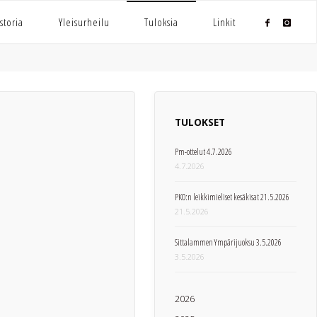
storia
Yleisurheilu
Tuloksia
Linkit
TULOKSET
Pm-ottelut 4.7.2026
4.7.2026
PKO:n leikkimieliset kesäkisat 21.5.2026
21.5.2026
Sittalammen Ympärijuoksu 3.5.2026
3.5.2026
2026