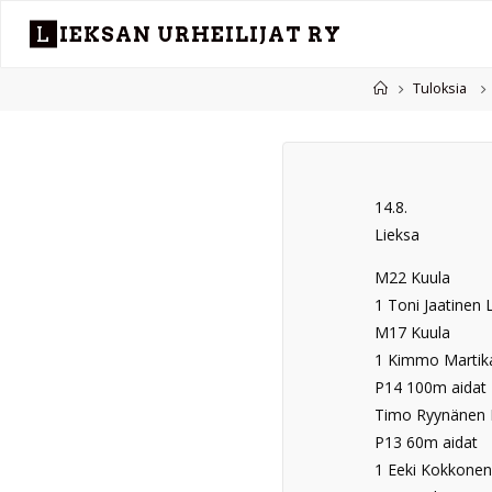
Skip
L
I
E
K
S
A
N
U
R
H
E
I
L
I
J
A
T
R
Y
to
content
Home
Tuloksia
14.8.
Lieksa
M22 Kuula
1 Toni Jaatinen L
M17 Kuula
1 Kimmo Martikai
P14 100m aidat
Timo Ryynänen L
P13 60m aidat
1 Eeki Kokkonen 