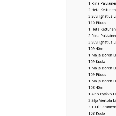
1 Riina Palviaine
2 Heta Kettunen 
3 Suvi Ignatius L
T10 Pituus
1 Heta Kettunen 
2 Riina Palviaine
3 Suvi Ignatius L
T09 40m
1 Maija Boren Li
T09 Kuula
1 Maija Boren Li
T09 Pituus
1 Maija Boren Li
T08 40m
1 Aino Pyykkö Li
2 Silja Viertola L
3 Tuuli Saraniemi
T08 Kuula