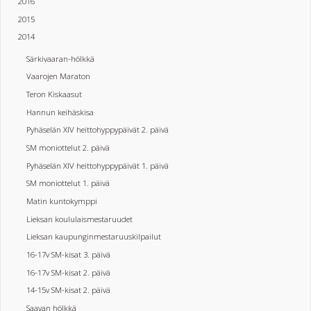
2016
2015
2014
Särkivaaran-hölkkä
Vaarojen Maraton
Teron Kiskaasut
Hannun keihäskisa
Pyhäselän XIV heittohyppypäivät 2. päivä
SM moniottelut 2. päivä
Pyhäselän XIV heittohyppypäivät 1. päivä
SM moniottelut 1. päivä
Matin kuntokymppi
Lieksan koululaismestaruudet
Lieksan kaupunginmestaruuskilpailut
16-17v SM-kisat 3. päivä
16-17v SM-kisat 2. päivä
14-15v SM-kisat 2. päivä
Saavan hölkkä