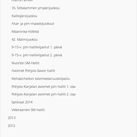
16. Sittalammen ympärijuoksu
Kalliojärvijuoksu
Alue- ja pm-maastojuoksut
Maaninka-hölkkä
42. Malmijuoksu
9-15-v. pm-hallikilpailut 1. päivä
9-15-v. pm-hallikilpailut 2. päivä
Nuorten SM-Hallit
Avoimet Pohjois-Savon hallit
Keihäänheiton talvimestaruuskilpailu
Pohjois-Karjalan avoimet pm-hallit 1. osa
Pohjois-Karjalan avoimet pm-hallit 2. osa
Salikisat 2014
Veteraanien SM-hallit
2013
2012