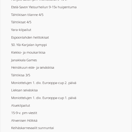
Etelä-Savon Yleisurheilun 9-15v huipentuma
Tähtikisan tilanne 4/5
Tähtikisat 4/5
Yara-kilpailut
Espoonlahden heittokisat
50. Ylä-Karjalan kymppi
Kiekko- ja moukarikisa
Janakkala Games
Heinäkuun este- ja seiväskisa
Tähtikisa 3/5
Moniottelujen 1. div. Eurooppa-cup 2. päivä
Lieksan seiväskisa
Moniottelujen 1. div. Eurooppa-cup 1. päivä
Aluekilpailut
15-9-v. pm-viestit
Ahvenisen Hölkkä
Keihäskarnevaalit sunnuntai