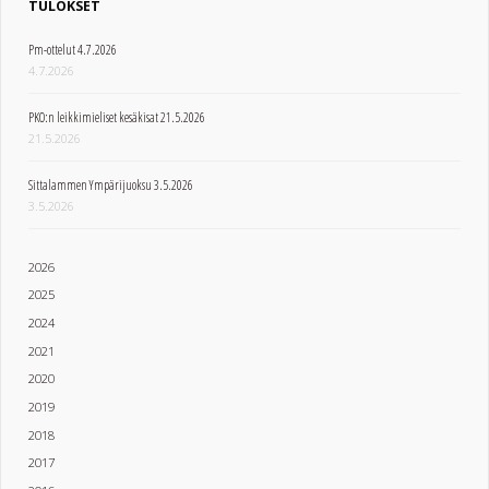
TULOKSET
Pm-ottelut 4.7.2026
4.7.2026
PKO:n leikkimieliset kesäkisat 21.5.2026
21.5.2026
Sittalammen Ympärijuoksu 3.5.2026
3.5.2026
2026
2025
2024
2021
2020
2019
2018
2017