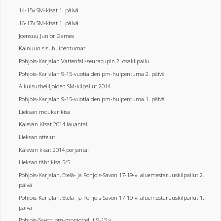
14-15v SM-kisat 1. päivä
16-17v SM-kisat 1. päivä
Joensuu Junior Games
Kainuun sisuhuipentumat
Pohjois-Karjalan Vattenfall-seuracupin 2. osakilpailu
Pohjois-Karjalan 9-15-vuotiaiden pm-huipentuma 2. päivä
Aikuisurheilijoiden SM-kilpailut 2014
Pohjois-Karjalan 9-15-vuotiaiden pm-huipentuma 1. päivä
Lieksan moukarikisa
Kalevan Kisat 2014 lauantai
Lieksan ottelut
Kalevan kisat 2014 perjantai
Lieksan tähtikisa 5/5
Pohjois-Karjalan, Etelä- ja Pohjois-Savon 17-19-v. aluemestaruuskilpailut 2.
päivä
Pohjois-Karjalan, Etelä- ja Pohjois-Savon 17-19-v. aluemestaruuskilpailut 1.
päivä
Pohjois-Savon pm-moniottelut 9-15 v.