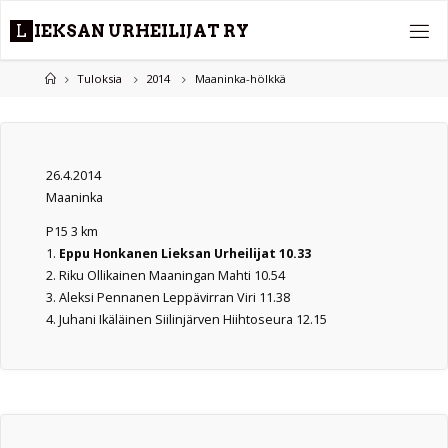
Skip
L
I
E
K
S
A
N
U
R
H
E
I
L
I
J
A
T
R
Y
to
content
Home
Tuloksia
2014
Maaninka-hölkkä
26.4.2014
Maaninka
P15 3 km
1.
Eppu Honkanen Lieksan Urheilijat 10.33
2. Riku Ollikainen Maaningan Mahti 10.54
3. Aleksi Pennanen Leppävirran Viri 11.38
4. Juhani Ikäläinen Siilinjärven Hiihtoseura 12.15