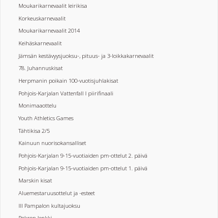
Moukarikarnevaalit leirikisa
Korkeuskarnevaalit
Moukarikarnevaalit 2014
Keihäskarnevaalit
Jämsän kestävyysjuoksu-, pituus- ja 3-loikkakarnevaalit
78. Juhannuskisat
Herpmanin poikain 100-vuotisjuhlakisat
Pohjois-Karjalan Vattenfall I piirifinaali
Monimaaottelu
Youth Athletics Games
Tähtikisa 2/5
Kainuun nuorisokansalliset
Pohjois-Karjalan 9-15-vuotiaiden pm-ottelut 2. päivä
Pohjois-Karjalan 9-15-vuotiaiden pm-ottelut 1. päivä
Marskin kisat
Aluemestaruusottelut ja -esteet
III Pampalon kultajuoksu
Pokron lenkki