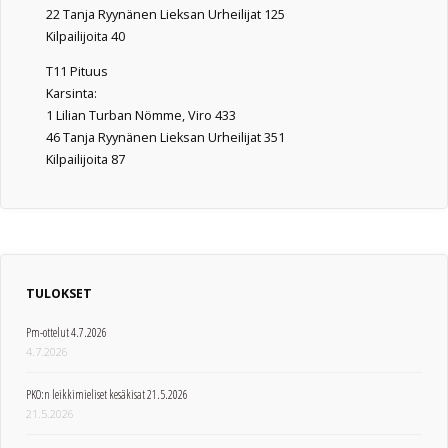
22 Tanja Ryynänen Lieksan Urheilijat 125
Kilpailijoita 40
T11 Pituus
Karsinta:
1 Lilian Turban Nömme, Viro 433
46 Tanja Ryynänen Lieksan Urheilijat 351
Kilpailijoita 87
TULOKSET
Pm-ottelut 4.7.2026
4.7.2026
PKO:n leikkimieliset kesäkisat 21.5.2026
21.5.2026