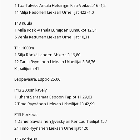
1 Tua-Talvikki Anttila Helsingin Kisa-Veikot 516 -1,2
11 Milja Pesonen Lieksan Urheilijat 422 -1,0
T13 Kuula
1 Milla Koski-Vähälä Lumijoen Lumiukot 12,51
6 Venla Kettunen Lieksan Urheilijat 10,31
T11 1000m
1 Silja Rönkä Lahden Ahkera 3.19,80
12 Tanja Ryynänen Lieksan Urheilijat 3.36,76
Kilpailijoita 41
Leppävaara, Espoo 25.06
P13 2000m kävely
1 Juhani Sarasmaa Espoon Tapiot 11.29,63
2 Timo Ryynänen Lieksan Urheilijat 13.42,99
P13 Korkeus
1 Daniel Savolainen Jyväskylän Kenttäurheilijat 157
21 Timo Ryynänen Lieksan Urheilijat 120
T15 Korkeus