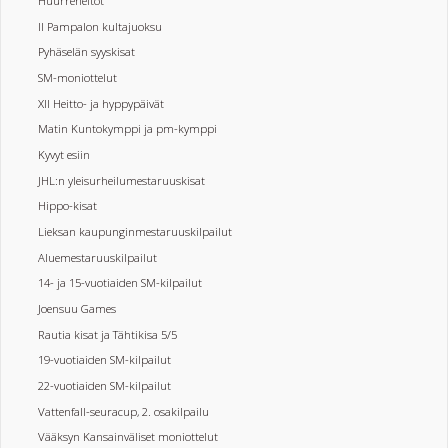
Huurreheitot
II Pampalon kultajuoksu
Pyhäselän syyskisat
SM-moniottelut
XII Heitto- ja hyppypäivät
Matin Kuntokymppi ja pm-kymppi
Kyvyt esiin
JHL:n yleisurheilumestaruuskisat
Hippo-kisat
Lieksan kaupunginmestaruuskilpailut
Aluemestaruuskilpailut
14- ja 15-vuotiaiden SM-kilpailut
Joensuu Games
Rautia kisat ja Tähtikisa 5/5
19-vuotiaiden SM-kilpailut
22-vuotiaiden SM-kilpailut
Vattenfall-seuracup, 2. osakilpailu
Vääksyn Kansainväliset moniottelut