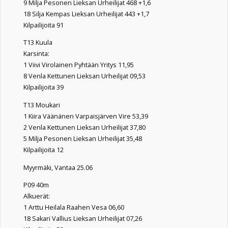
9 Milja Pesonen Lieksan Urheilijat 468 +1,6
18 Silja Kempas Lieksan Urheilijat 443 +1,7
Kilpailijoita 91
T13 Kuula
Karsinta:
1 Viivi Virolainen Pyhtään Yritys 11,95
8 Venla Kettunen Lieksan Urheilijat 09,53
Kilpailijoita 39
T13 Moukari
1 Kiira Väänänen Varpaisjärven Vire 53,39
2 Venla Kettunen Lieksan Urheilijat 37,80
5 Milja Pesonen Lieksan Urheilijat 35,48
Kilpailijoita 12
Myyrmäki, Vantaa 25.06
P09 40m
Alkuerät:
1 Arttu Heilala Raahen Vesa 06,60
18 Sakari Vallius Lieksan Urheilijat 07,26