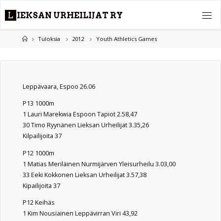
Skip
L
I
E
K
S
A
N
U
R
H
E
I
L
I
J
A
T
R
Y
to
content
Home
Tuloksia
2012
Youth Athletics Games
Leppävaara, Espoo 26.06
P13 1000m
1 Lauri Marekwia Espoon Tapiot 2.58,47
30 Timo Ryynänen Lieksan Urheilijat 3.35,26
Kilpailijoita 37
P12 1000m
1 Matias Meriläinen Nurmijärven Yleisurheilu 3.03,00
33 Eeki Kokkonen Lieksan Urheilijat 3.57,38
Kipailijoita 37
P12 Keihäs
1 Kim Nousiainen Leppävirran Viri 43,92