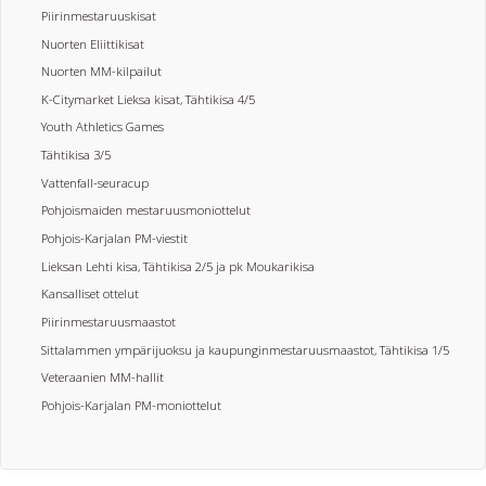
Piirinmestaruuskisat
Nuorten Eliittikisat
Nuorten MM-kilpailut
K-Citymarket Lieksa kisat, Tähtikisa 4/5
Youth Athletics Games
Tähtikisa 3/5
Vattenfall-seuracup
Pohjoismaiden mestaruusmoniottelut
Pohjois-Karjalan PM-viestit
Lieksan Lehti kisa, Tähtikisa 2/5 ja pk Moukarikisa
Kansalliset ottelut
Piirinmestaruusmaastot
Sittalammen ympärijuoksu ja kaupunginmestaruusmaastot, Tähtikisa 1/5
Veteraanien MM-hallit
Pohjois-Karjalan PM-moniottelut