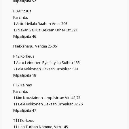
Kilpailijoita 52
P09 Pituus
Karsinta:
1 Arttu Heilala Raahen Vesa 395
13 Sakari Vallius Lieksan Urheilijat 321
Kilpailijoita 46
Hiekkaharju, Vantaa 25.06
P12 Korkeus
1 Aaro Leinonen Rymättylän Soihtu 155
7 Eeki Kokkonen Lieksan Urheilijat 130
Kilpailijoita 18
P12 Keihäs
Karsinta:
1 Kim Nousiainen Leppävirran Viri 42,73
11 Eeki Kokkonen Lieksan Urheilijat 32,26
Kilpailijoita 47
T11 Korkeus
1 Lilian Turban Nömme, Viro 145