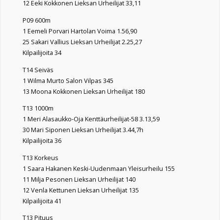
12 Eeki Kokkonen Lieksan Urheilijat 33,11
P09 600m
1 Eemeli Porvari Hartolan Voima 1.56,90
25 Sakari Vallius Lieksan Urheilijat 2.25,27
Kilpailijoita 34
T14 Seiväs
1 Wilma Murto Salon Vilpas 345
13 Moona Kokkonen Lieksan Urheilijat 180
T13 1000m
1 Meri Alasaukko-Oja Kenttäurheilijat-58 3.13,59
30 Mari Siponen Lieksan Urheilijat 3.44,7h
Kilpailijoita 36
T13 Korkeus
1 Saara Hakanen Keski-Uudenmaan Yleisurheilu 155
11 Milja Pesonen Lieksan Urheilijat 140
12 Venla Kettunen Lieksan Urheilijat 135
Kilpailijoita 41
T13 Pituus