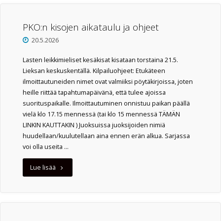
lasta
PKO:n
PKO:n kisojen aikataulu ja ohjeet
20.5.2026
Lieksan
leikkimielisissä
Lasten leikkimieliset kesäkisat kisataan torstaina 21.5.
Lieksan keskuskentällä. Kilpailuohjeet: Etukäteen
kesäkisoissa"
ilmoittautuneiden nimet ovat valmiiksi pöytäkirjoissa, joten
heille riittää tapahtumapäivänä, että tulee ajoissa
suorituspaikalle. Ilmoittautuminen onnistuu paikan päällä
vielä klo 17.15 mennessä (tai klo 15 mennessä TÄMÄN
LINKIN KAUTTAKIN ) Juoksuissa juoksijoiden nimiä
huudellaan/kuulutellaan aina ennen erän alkua. Sarjassa
voi olla useita …
"PKO:n
Lue lisää
kisojen
aikataulu