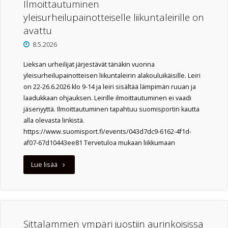
alkavat!"
Ilmoittautuminen
yleisurheilupainotteiselle liikuntaleirille on
avattu
8.5.2026
Lieksan urheilijat järjestävät tänäkin vuonna
yleisurheilupainotteisen liikuntaleirin alakouluikäisille. Leiri
on 22-26.6.2026 klo 9-14 ja leiri sisältää lämpimän ruuan ja
laadukkaan ohjauksen. Leirille ilmoittautuminen ei vaadi
jäsenyyttä. Ilmoittautuminen tapahtuu suomisportin kautta
alla olevasta linkistä.
https://www.suomisport.fi/events/043d7dc9-6162-4f1d-
af07-67d10443ee81 Tervetuloa mukaan liikkumaan
"Ilmoittautuminen
Lue lisää
yleisurheilupainotteiselle
liikuntaleirille
on
Sittalammen ympäri juostiin aurinkoisissa