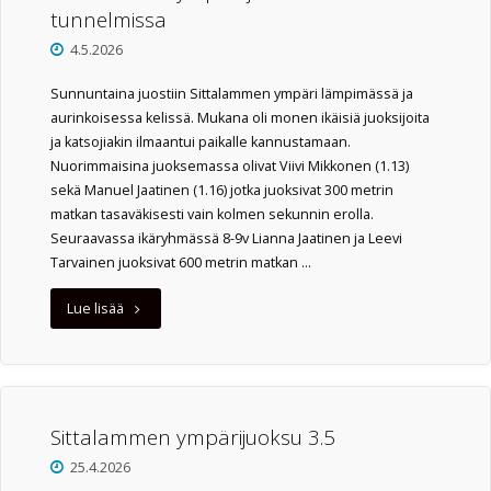
tunnelmissa
avattu"
4.5.2026
Sunnuntaina juostiin Sittalammen ympäri lämpimässä ja
aurinkoisessa kelissä. Mukana oli monen ikäisiä juoksijoita
ja katsojiakin ilmaantui paikalle kannustamaan.
Nuorimmaisina juoksemassa olivat Viivi Mikkonen (1.13)
sekä Manuel Jaatinen (1.16) jotka juoksivat 300 metrin
matkan tasaväkisesti vain kolmen sekunnin erolla.
Seuraavassa ikäryhmässä 8-9v Lianna Jaatinen ja Leevi
Tarvainen juoksivat 600 metrin matkan …
"Sittalammen
Lue lisää
ympäri
juostiin
aurinkoisissa
Sittalammen ympärijuoksu 3.5
25.4.2026
tunnelmissa"