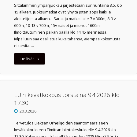
Sittalammen ympärijuoksu järjestetään sunnuntaina 3.5. klo
15 alkaen. Juoksumatkat ovat lyhyitä joten sopii kaikille
aloittelijoista alkaen. Sarjat ja matkat: alle 7 v 300m, 8-9 v
600m, 10-13 v 700m, 15v naiset ja miehet 1600m.
Ilmoittautuminen paikan päällä klo 14.45 mennessä.
Kilpailuun saa osallistua kuka tahansa, aiempaa kokemusta
ei tarvita. …
"Sittalammen
Lue lisää
ympärijuoksu
3.5"
LU:n kevätkokous torstaina 9.4.2026 klo
17.30
20.3.2026
Tervetuloa Lieksan Urheilijoiden sääntömääräiseen
kevätkokoukseen Timitran hiihtokeskukselle 9.4.2026 klo
17.30. Kokouksessa käsitellään vuoden 2025 tilinpäätös ja