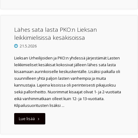
käydyissä
pm-
moniotteluissa
Lähes sata lasta PKO:n Lieksan
leikkimielisissä kesäkisoissa
kaksi
21.5.2026
mitalia
Lieksan Urheilijoiden ja PKO:n yhdessä järjestämät Lasten
LU:laisille"
leikkimieliset kesäkisat kokosivat jälleen lähes sata lasta
kisaamaan aurinkoiselle keskuskentälle. Lisäksi paikalla oli
suunnilleen yhtä paljon lasten vanhempia ja muita
kannustajia. Lajeina kisoissa oli perinteisesti pikajuoksu
sekä pallonheitto. Nuorimmat kisaajat olivat 1- ja 2-vuotiaita
eikä vanhimmatkaan olleet kuin 12- ja 13-vuotiaita.
Kilpailusuoritusten lisäksi …
"Lähes
Lue lisää
sata