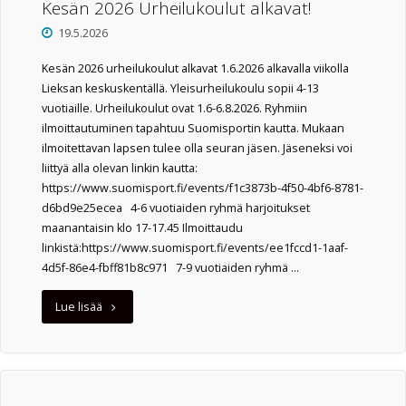
ja
Kesän 2026 Urheilukoulut alkavat!
19.5.2026
ohjeet"
Kesän 2026 urheilukoulut alkavat 1.6.2026 alkavalla viikolla
Lieksan keskuskentällä. Yleisurheilukoulu sopii 4-13
vuotiaille. Urheilukoulut ovat 1.6-6.8.2026. Ryhmiin
ilmoittautuminen tapahtuu Suomisportin kautta. Mukaan
ilmoitettavan lapsen tulee olla seuran jäsen. Jäseneksi voi
liittyä alla olevan linkin kautta:
https://www.suomisport.fi/events/f1c3873b-4f50-4bf6-8781-
d6bd9e25ecea 4-6 vuotiaiden ryhmä harjoitukset
maanantaisin klo 17-17.45 Ilmoittaudu
linkistä:https://www.suomisport.fi/events/ee1fccd1-1aaf-
4d5f-86e4-fbff81b8c971 7-9 vuotiaiden ryhmä …
"Kesän
Lue lisää
2026
Urheilukoulut