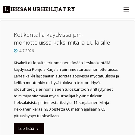
Skip
L
I
E
K
S
A
N
U
R
H
E
I
L
I
J
A
T
R
Y
to
content
Kotikentällä käydyissä pm-
moniotteluissa kaksi mitalia LU:laisille
4.7.2026
Kisakeli oli lopulta erinomainen tänään keskuskentällä
käydyissä Pohjois-Karjalan piirinmestaruusmoniotteluissa.
Lähes kaikki lajit saatiin suorittaa sopivissa myötätuulissa ja
kelikin muutenkin oli hyvä tuloksen tekoon. Hyvät
olosuhteet ja erinomaiseen tuloskuntoon virittäytyneet
toimitsijat siivittävät myös urheilijat hyviin tuloksiin.
Lieksalaisista piirinmestariksi ylsi 11-sarjalainen Minja
Pekkanen keräsi 930 pistettä 60 metrin ajallaan 9,65,
pituushypyn tuloksellaan …
"Kotikentällä
Lue lisää